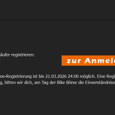
äufer registrieren:
zur Anme
ine-Registrierung ist bis 21.03.2026 24:00 möglich. Eine Reg
rig, bitten wir dich, am Tag der Bike Börse die Einverständni